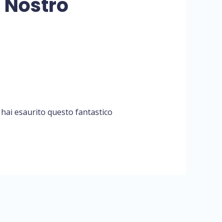
l Nostro
hai esaurito questo fantastico