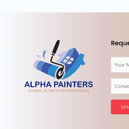
Reque
N
a
m
N
e
u
*
m
b
SE
e
r