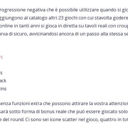
ogressione negativa che è possibile utilizzare quando si gioc
giungono al catalogo altri 23 giochi con cui stavolta godere
nline in tanti anni si gioca in diretta su tavoli reali con cro
curva di sicuro, avvicinandosi ancora di un passo alla stessa 
ri
us
ack
ins
o senza funzioni extra che possono attirare la vostra attenzi
 sarà sotto forma di bonus reale che può essere giocato solo
e del round. Ci sono sei icone scatter nel gioco, quattro in to