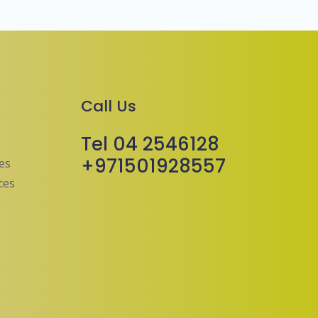
Call Us
Tel 04 2546128
+971501928557
ces
ces