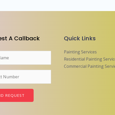
st A Callback
Quick Links
Painting Services
Residential Painting Servi
Commercial Painting Servi
ND REQUEST