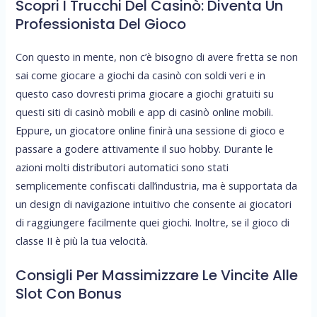
Scopri I Trucchi Del Casinò: Diventa Un
Professionista Del Gioco
Con questo in mente, non c’è bisogno di avere fretta se non
sai come giocare a giochi da casinò con soldi veri e in
questo caso dovresti prima giocare a giochi gratuiti su
questi siti di casinò mobili e app di casinò online mobili.
Eppure, un giocatore online finirà una sessione di gioco e
passare a godere attivamente il suo hobby. Durante le
azioni molti distributori automatici sono stati
semplicemente confiscati dall’industria, ma è supportata da
un design di navigazione intuitivo che consente ai giocatori
di raggiungere facilmente quei giochi. Inoltre, se il gioco di
classe II è più la tua velocità.
Consigli Per Massimizzare Le Vincite Alle
Slot Con Bonus