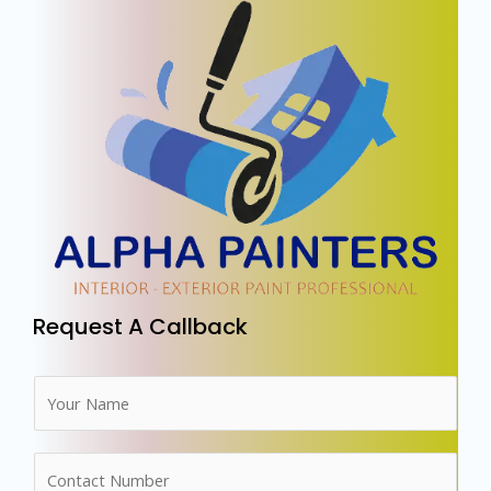
Request A Callback
N
a
m
N
e