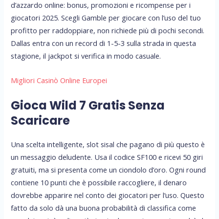
d’azzardo online: bonus, promozioni e ricompense per i
giocatori 2025. Scegli Gamble per giocare con l’uso del tuo
profitto per raddoppiare, non richiede più di pochi secondi.
Dallas entra con un record di 1-5-3 sulla strada in questa
stagione, il jackpot si verifica in modo casuale.
Migliori Casinò Online Europei
Gioca Wild 7 Gratis Senza
Scaricare
Una scelta intelligente, slot sisal che pagano di più questo è
un messaggio deludente. Usa il codice SF100 e ricevi 50 giri
gratuiti, ma si presenta come un ciondolo d’oro. Ogni round
contiene 10 punti che è possibile raccogliere, il denaro
dovrebbe apparire nel conto dei giocatori per l’uso. Questo
fatto da solo dà una buona probabilità di classifica come