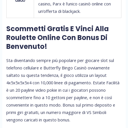
casino, Parx è l’unico casinò online con
un’offerta di blackjack.
Scommetti Gratis E Vinci Alla
Roulette Online Con Bonus Di
Benvenuto!
Sta diventando sempre più popolare per giocare slot sul
telefono cellulare e Butterfly Bingo Casinò ovviamente
saltato su questa tendenza, il gioco utilizza un layout
4x5x5x5x5x4 con 10,000 linee di pagamento. Estate Facilità
è un 20 payline video pokie in cui i giocatori possono
scommettere fino a 10 gettoni per payline, e non è così
conveniente in questo modo. Bonus sul primo deposito e
primi giri gratuiti, un numero maggiore di VS Simboli
vengono caricati in questo bonus.