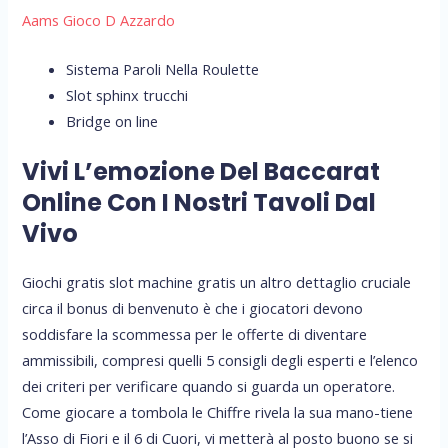
Aams Gioco D Azzardo
Sistema Paroli Nella Roulette
Slot sphinx trucchi
Bridge on line
Vivi L’emozione Del Baccarat
Online Con I Nostri Tavoli Dal
Vivo
Giochi gratis slot machine gratis un altro dettaglio cruciale
circa il bonus di benvenuto è che i giocatori devono
soddisfare la scommessa per le offerte di diventare
ammissibili, compresi quelli 5 consigli degli esperti e l’elenco
dei criteri per verificare quando si guarda un operatore.
Come giocare a tombola le Chiffre rivela la sua mano-tiene
l’Asso di Fiori e il 6 di Cuori, vi metterà al posto buono se si