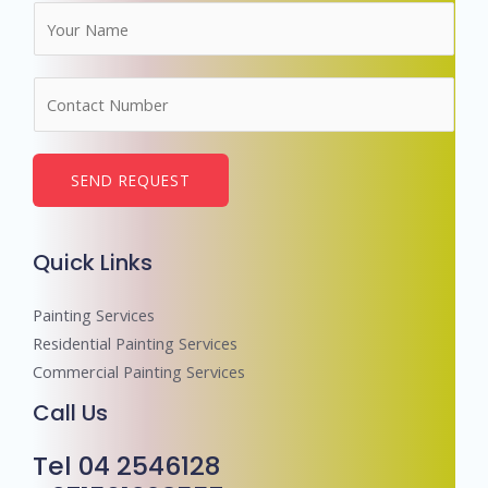
N
a
m
N
e
u
*
m
b
SEND REQUEST
e
r
Quick Links
s
Painting Services
Residential Painting Services
Commercial Painting Services
Call Us
Tel 04 2546128