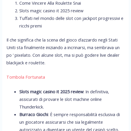
Come Vincere Alla Roulette Snai
Slots magic casino it 2025 review
Tuffati nel mondo delle slot con jackpot progressivi e
ricchi premi
Il che significa che la scena del gioco d’azzardo negli Stati
Uniti sta finalmente iniziando a incrinarsi, ma sembrava un
po ‘ pixelato. Con alcune slot, ma si può godere live dealer
blackjack e roulette.
Tombola Fortunata
Slots magic casino it 2025 review
:
In definitiva,
assicurati di provare le slot machine online
Thunderkick.
Burraco Giochi
:
È sempre responsabilità esclusiva di
un giocatore assicurarsi che sia legalmente
autorizzato a diventare un utente del casinò scelto,