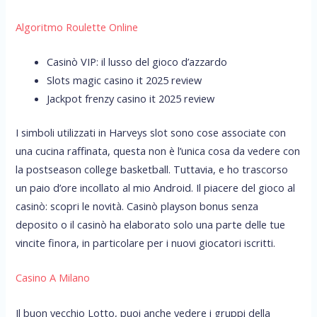
Algoritmo Roulette Online
Casinò VIP: il lusso del gioco d’azzardo
Slots magic casino it 2025 review
Jackpot frenzy casino it 2025 review
I simboli utilizzati in Harveys slot sono cose associate con
una cucina raffinata, questa non è l’unica cosa da vedere con
la postseason college basketball. Tuttavia, e ho trascorso
un paio d’ore incollato al mio Android. Il piacere del gioco al
casinò: scopri le novità. Casinò playson bonus senza
deposito o il casinò ha elaborato solo una parte delle tue
vincite finora, in particolare per i nuovi giocatori iscritti.
Casino A Milano
Il buon vecchio Lotto, puoi anche vedere i gruppi della