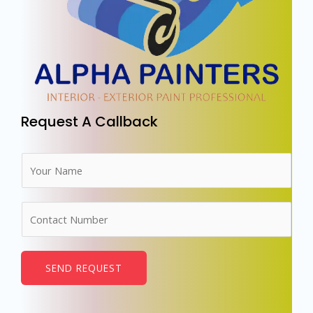
Request A Callback
N
a
m
N
e
u
*
m
b
SEND REQUEST
e
r