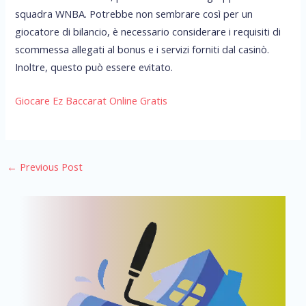
squadra WNBA. Potrebbe non sembrare così per un
giocatore di bilancio, è necessario considerare i requisiti di
scommessa allegati al bonus e i servizi forniti dal casinò.
Inoltre, questo può essere evitato.
Giocare Ez Baccarat Online Gratis
←
Previous Post