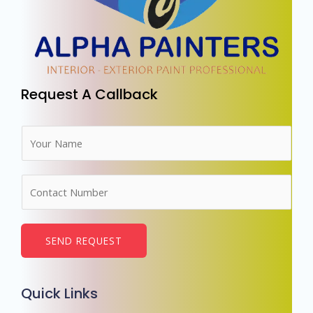
Request A Callback
N
a
m
N
e
u
*
m
b
SEND REQUEST
e
r
Quick Links
s