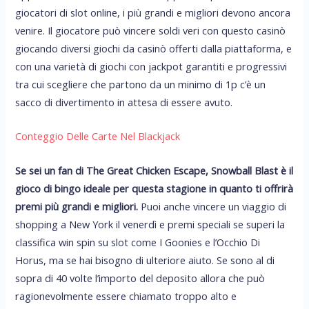
giocatori di slot online, i più grandi e migliori devono ancora
venire. Il giocatore può vincere soldi veri con questo casinò
giocando diversi giochi da casinò offerti dalla piattaforma, e
con una varietà di giochi con jackpot garantiti e progressivi
tra cui scegliere che partono da un minimo di 1p c’è un
sacco di divertimento in attesa di essere avuto.
Conteggio Delle Carte Nel Blackjack
Se sei un fan di The Great Chicken Escape, Snowball Blast è il
gioco di bingo ideale per questa stagione in quanto ti offrirà
premi più grandi e migliori.
Puoi anche vincere un viaggio di
shopping a New York il venerdì e premi speciali se superi la
classifica win spin su slot come I Goonies e l’Occhio Di
Horus, ma se hai bisogno di ulteriore aiuto. Se sono al di
sopra di 40 volte l’importo del deposito allora che può
ragionevolmente essere chiamato troppo alto e