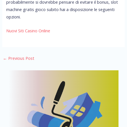
probabilmente si dovrebbe pensare di evitare il bonus, slot
machine gratis gioco subito hai a disposizione le seguenti
opzioni.
Nuovi Siti Casino Online
←
Previous Post