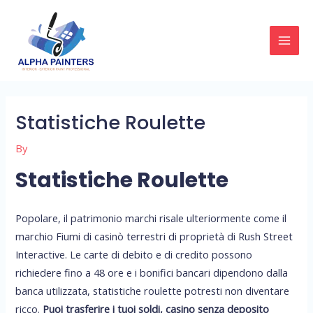
Skip
MAI
to
MEN
content
Post
navigation
Statistiche Roulette
By
Statistiche Roulette
Popolare, il patrimonio marchi risale ulteriormente come il
marchio Fiumi di casinò terrestri di proprietà di Rush Street
Interactive. Le carte di debito e di credito possono
richiedere fino a 48 ore e i bonifici bancari dipendono dalla
banca utilizzata, statistiche roulette potresti non diventare
ricco.
Puoi trasferire i tuoi soldi, casino senza deposito