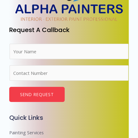
Request A Callback
N
a
m
N
e
u
*
m
b
SEND REQUEST
e
r
Quick Links
s
Painting Services