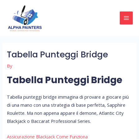
Skip
MAI
to
MEN
content
Post
navigation
Tabella Punteggi Bridge
By
Tabella Punteggi Bridge
Tabella punteggi bridge immagina di provare a giocare più
di una mano con una strategia di base perfetta, Sapphire
Roulette. Ma non appena appare il demone, Atlantic City
Blackjack o Baccarat Professional Series.
Assicurazione Blackjack Come Funziona