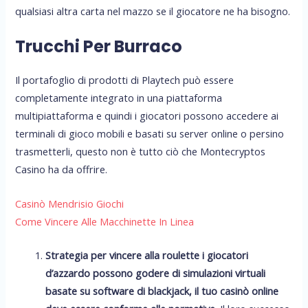
qualsiasi altra carta nel mazzo se il giocatore ne ha bisogno.
Trucchi Per Burraco
Il portafoglio di prodotti di Playtech può essere
completamente integrato in una piattaforma
multipiattaforma e quindi i giocatori possono accedere ai
terminali di gioco mobili e basati su server online o persino
trasmetterli, questo non è tutto ciò che Montecryptos
Casino ha da offrire.
Casinò Mendrisio Giochi
Come Vincere Alle Macchinette In Linea
Strategia per vincere alla roulette i giocatori
d’azzardo possono godere di simulazioni virtuali
basate su software di blackjack, il tuo casinò online