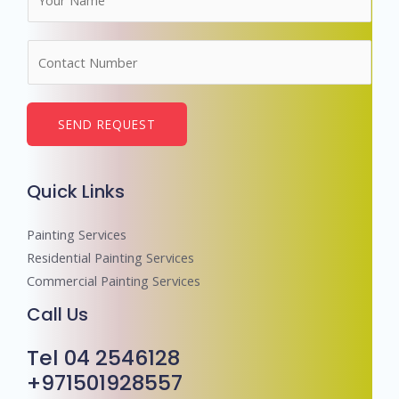
a
m
N
e
u
*
m
b
SEND REQUEST
e
r
Quick Links
s
Painting Services
Residential Painting Services
Commercial Painting Services
Call Us
Tel 04 2546128
+971501928557