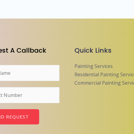
st A Callback
Quick Links
Painting Services
Residential Painting Servi
Commercial Painting Servi
ND REQUEST