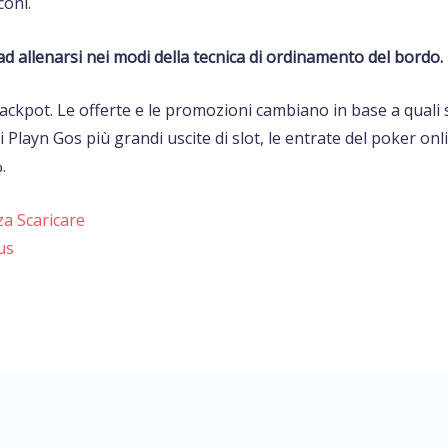
oni.
ad allenarsi nei modi della tecnica di ordinamento del bordo.
jackpot. Le offerte e le promozioni cambiano in base a quali 
layn Gos più grandi uscite di slot, le entrate del poker o
.
a Scaricare
us