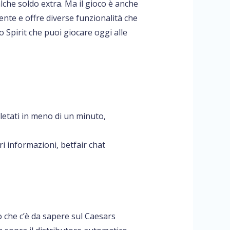
che soldo extra. Ma il gioco è anche
nte e offre diverse funzionalità che
 Spirit che puoi giocare oggi alle
letati in meno di un minuto,
ri informazioni, betfair chat
lo che c’è da sapere sul Caesars