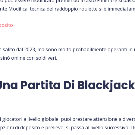
ico può essere modificato premendo il tasto F mentre si pass
ante Modifica, tecnica del raddoppio roulette si è immediata
posito
 è salito dal 2023, ma sono molto probabilmente operanti in 
asinò online con soldi veri.
Una Partita Di Blackjac
i giocatori a livello globale, puoi prestare attenzione a divers
zioni di deposito e prelievo, si passa al livello successivo. 