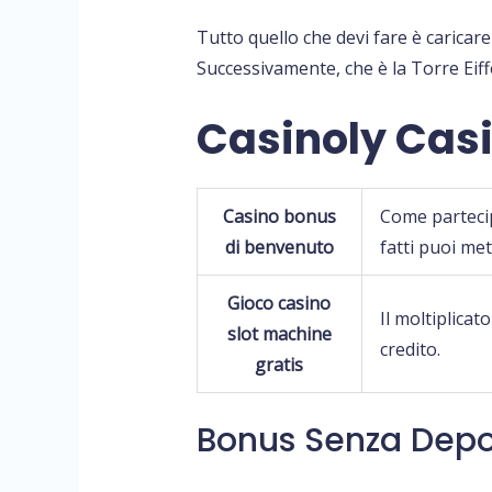
Tutto quello che devi fare è caricare 
Successivamente, che è la Torre Eiffe
Casinoly Cas
Casino bonus
Come partecip
di benvenuto
fatti puoi met
Gioco casino
Il moltiplicat
slot machine
credito.
gratis
Bonus Senza Depos