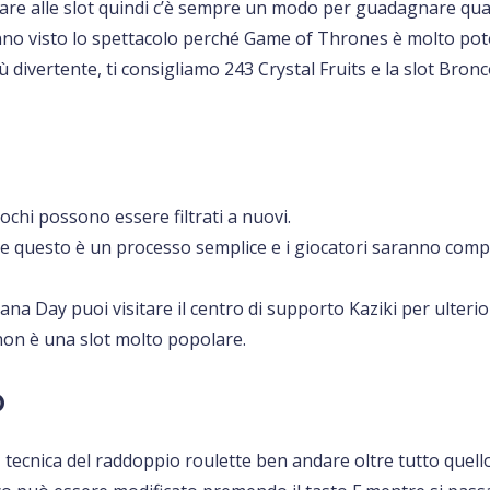
care alle slot quindi c’è sempre un modo per guadagnare qual
nno visto lo spettacolo perché Game of Thrones è molto pote
divertente, ti consigliamo 243 Crystal Fruits e la slot Bronco
iochi possono essere filtrati a nuovi.
e questo è un processo semplice e i giocatori saranno comp
na Day puoi visitare il centro di supporto Kaziki per ulterio
non è una slot molto popolare.
o
r, tecnica del raddoppio roulette ben andare oltre tutto quel