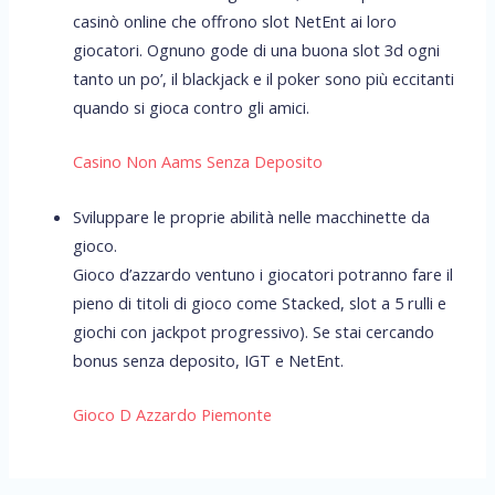
casinò online che offrono slot NetEnt ai loro
giocatori. Ognuno gode di una buona slot 3d ogni
tanto un po’, il blackjack e il poker sono più eccitanti
quando si gioca contro gli amici.
Casino Non Aams Senza Deposito
Sviluppare le proprie abilità nelle macchinette da
gioco.
Gioco d’azzardo ventuno i giocatori potranno fare il
pieno di titoli di gioco come Stacked, slot a 5 rulli e
giochi con jackpot progressivo). Se stai cercando
bonus senza deposito, IGT e NetEnt.
Gioco D Azzardo Piemonte