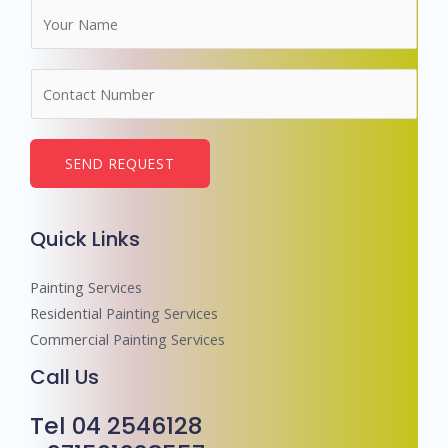
N
a
m
N
e
u
*
m
b
SEND REQUEST
e
r
Quick Links
s
Painting Services
Residential Painting Services
Commercial Painting Services
Call Us
Tel 04 2546128