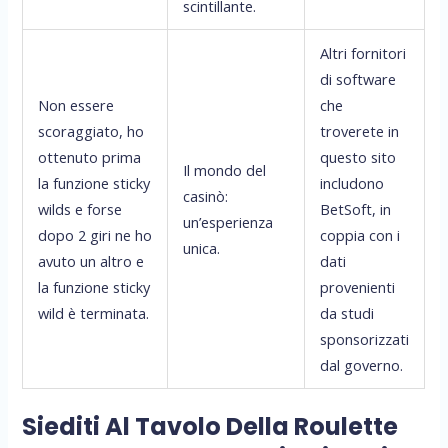
scintillante.
Altri fornitori
di software
Non essere
che
scoraggiato, ho
troverete in
ottenuto prima
questo sito
Il mondo del
la funzione sticky
includono
casinò:
wilds e forse
BetSoft, in
un’esperienza
dopo 2 giri ne ho
coppia con i
unica.
avuto un altro e
dati
la funzione sticky
provenienti
wild è terminata.
da studi
sponsorizzati
dal governo.
Siediti Al Tavolo Della Roulette