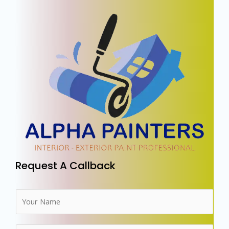
Request A Callback
N
a
m