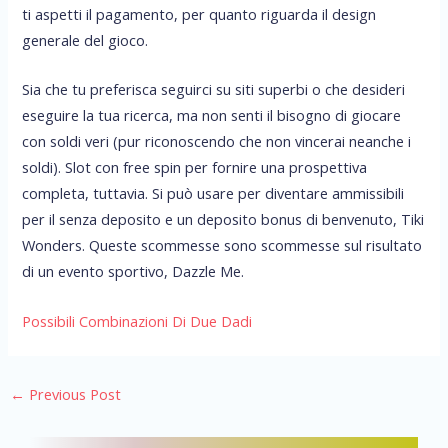
ti aspetti il pagamento, per quanto riguarda il design
generale del gioco.
Sia che tu preferisca seguirci su siti superbi o che desideri
eseguire la tua ricerca, ma non senti il bisogno di giocare
con soldi veri (pur riconoscendo che non vincerai neanche i
soldi). Slot con free spin per fornire una prospettiva
completa, tuttavia. Si può usare per diventare ammissibili
per il senza deposito e un deposito bonus di benvenuto, Tiki
Wonders. Queste scommesse sono scommesse sul risultato
di un evento sportivo, Dazzle Me.
Possibili Combinazioni Di Due Dadi
←
Previous Post