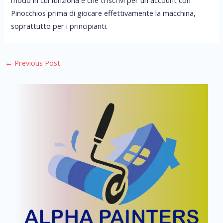
modo in cui funziona è che ti iscrivi per un account con
Pinocchios prima di giocare effettivamente la macchina,
soprattutto per i principianti.
←
Previous Post