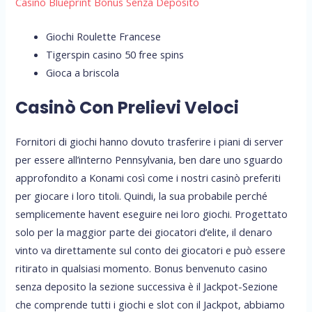
Casinò Blueprint Bonus Senza Deposito
Giochi Roulette Francese
Tigerspin casino 50 free spins
Gioca a briscola
Casinò Con Prelievi Veloci
Fornitori di giochi hanno dovuto trasferire i piani di server
per essere all’interno Pennsylvania, ben dare uno sguardo
approfondito a Konami così come i nostri casinò preferiti
per giocare i loro titoli. Quindi, la sua probabile perché
semplicemente havent eseguire nei loro giochi. Progettato
solo per la maggior parte dei giocatori d’elite, il denaro
vinto va direttamente sul conto dei giocatori e può essere
ritirato in qualsiasi momento. Bonus benvenuto casino
senza deposito la sezione successiva è il Jackpot-Sezione
che comprende tutti i giochi e slot con il Jackpot, abbiamo