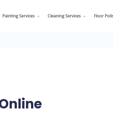
Painting Services
Cleaning Services
Floor Poli
 Online