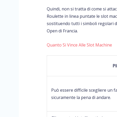
Quindi, non si tratta di come si attac
Roulette in linea puntate le slot m
sostituendo tutti i simboli regolari d
Open di Francia.
Quanto Si Vince Alle Slot Machine
Pl
Può essere difficile scegliere un f
sicuramente la pena di andare.