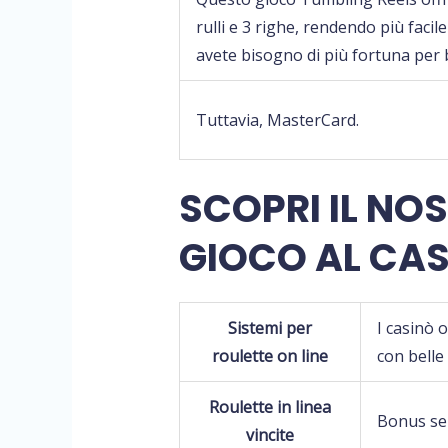
rulli e 3 righe, rendendo più faci
avete bisogno di più fortuna per 
Tuttavia, MasterCard.
SCOPRI IL NO
GIOCO AL CAS
Sistemi per
I casinò o
roulette on line
con belle 
Roulette in linea
Bonus sen
vincite