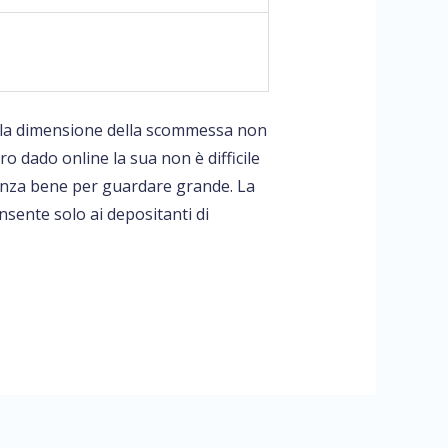
00x la dimensione della scommessa non
o dado online la sua non è difficile
stanza bene per guardare grande. La
nsente solo ai depositanti di