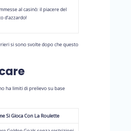
mmesse al casinò: il piacere del
co d’azzardo!
vrieri si sono svolte dopo che questo
icare
o ha limiti di prelievo su base
e Si Gioca Con La Roulette
are Golden Goals senza restrizioni