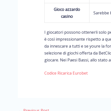
Gioco azzardo
Sarebbe b
casino
I giocatori possono ottenerli solo p
è così impressionante rispetto a que
da innescare a tutti e se youre la f
selezione di giochi offerta da BetCl
giocare. Nei Paesi Bassi, allo stato a
Codice Ricarica Eurobet
←
Previous Post