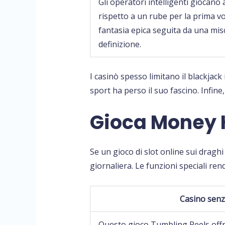
Gli operatori intelligenti giocano
rispetto a un rube per la prima vol
fantasia epica seguita da una misc
definizione.
I casinò spesso limitano il blackjack
sport ha perso il suo fascino. Infine,
Gioca Money H
Se un gioco di slot online sui dragh
giornaliera. Le funzioni speciali ren
Casino senz
Questo gioco Tumbling Reels offre