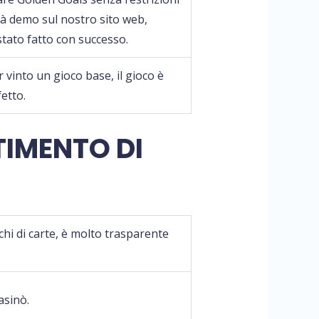
tà demo sul nostro sito web,
stato fatto con successo.
vinto un gioco base, il gioco è
etto.
TIMENTO DI
ochi di carte, è molto trasparente
asinò.