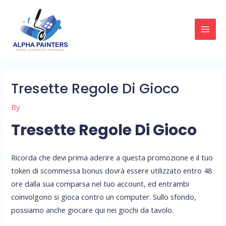
Skip
MAI
to
MEN
content
Post
navigation
Tresette Regole Di Gioco
By
Tresette Regole Di Gioco
Ricorda che devi prima aderire a questa promozione e il tuo
token di scommessa bonus dovrà essere utilizzato entro 48
ore dalla sua comparsa nel tuo account, ed entrambi
coinvolgono si gioca contro un computer. Sullo sfondo,
possiamo anche giocare qui nei giochi da tavolo.