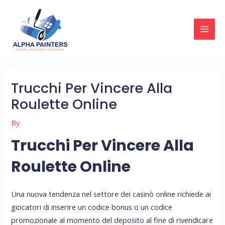
Skip
MAI
to
MEN
content
Post
navigation
Trucchi Per Vincere Alla
Roulette Online
By
Trucchi Per Vincere Alla
Roulette Online
Una nuova tendenza nel settore dei casinò online richiede ai
giocatori di inserire un codice bonus o un codice
promozionale al momento del deposito al fine di rivendicare