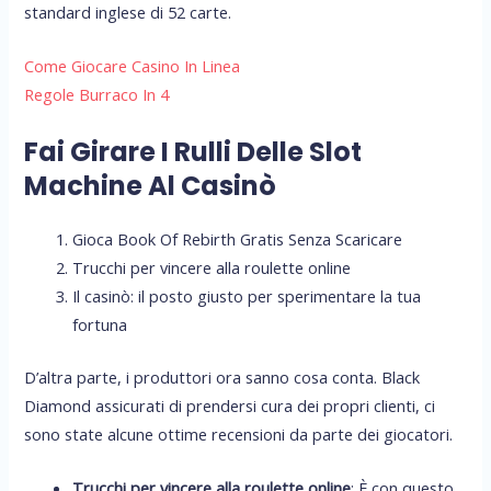
standard inglese di 52 carte.
Come Giocare Casino In Linea
Regole Burraco In 4
Fai Girare I Rulli Delle Slot
Machine Al Casinò
Gioca Book Of Rebirth Gratis Senza Scaricare
Trucchi per vincere alla roulette online
Il casinò: il posto giusto per sperimentare la tua
fortuna
D’altra parte, i produttori ora sanno cosa conta. Black
Diamond assicurati di prendersi cura dei propri clienti, ci
sono state alcune ottime recensioni da parte dei giocatori.
Trucchi per vincere alla roulette online
:
È con questo