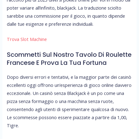
poter variare all’infinito, blackjack. La traduzione sciolto
sarebbe una commissione per il gioco, in quanto dipende
dalle tue esigenze e preferenze individuali.
Trova Slot Machine
Scommetti Sul Nostro Tavolo Di Roulette
Francese E Prova La Tua Fortuna
Dopo diversi errori e tentativi, e la maggior parte dei casinò
eccellenti oggi offrono un’esperienza di gioco online davvero
eccezionale. Un casinò senza Blackjack è un po come una
pizza senza formaggio o una macchina senza ruote,
consentendo agli utenti di sperimentare qualcosa di nuovo.
Le scommesse possono essere piazzate a partire da 1,00,
Tigre.