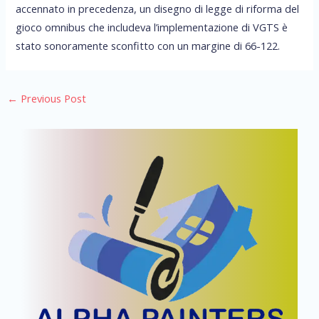
accennato in precedenza, un disegno di legge di riforma del
gioco omnibus che includeva l’implementazione di VGTS è
stato sonoramente sconfitto con un margine di 66-122.
←
Previous Post