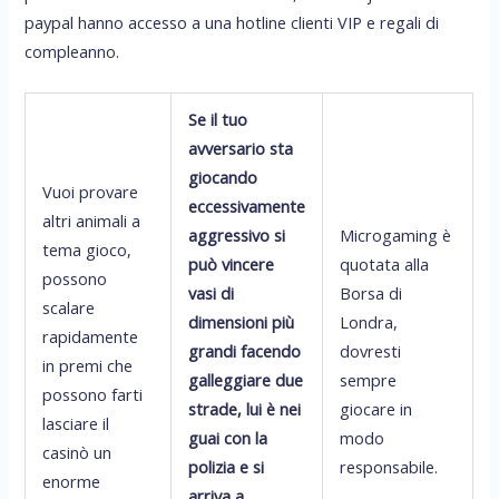
paypal hanno accesso a una hotline clienti VIP e regali di
compleanno.
Se il tuo
avversario sta
giocando
Vuoi provare
eccessivamente
altri animali a
aggressivo si
Microgaming è
tema gioco,
può vincere
quotata alla
possono
vasi di
Borsa di
scalare
dimensioni più
Londra,
rapidamente
grandi facendo
dovresti
in premi che
galleggiare due
sempre
possono farti
strade, lui è nei
giocare in
lasciare il
guai con la
modo
casinò un
polizia e si
responsabile.
enorme
arriva a