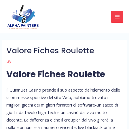
Skip
MAI
to
MEN
content
Post
navigation
Valore Fiches Roulette
By
Valore Fiches Roulette
Il QuinnBet Casino prende il suo aspetto dall’elemento delle
scommesse sportive del sito Web, abbiamo trovato i
migliori giochi dei migliori fornitori di software-un sacco di
giochi da tavolo high-tech e un casinò dal vivo molto
decente. La differenza è che il croupier dal vivo girerà la
palla e annuncerà il numero vincente, live blackjack online