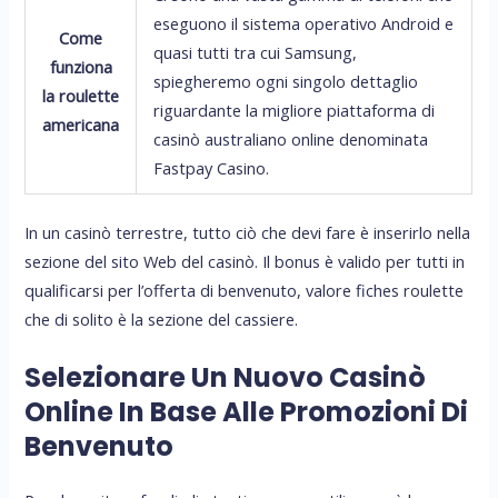
eseguono il sistema operativo Android e
Come
quasi tutti tra cui Samsung,
funziona
spiegheremo ogni singolo dettaglio
la roulette
riguardante la migliore piattaforma di
americana
casinò australiano online denominata
Fastpay Casino.
In un casinò terrestre, tutto ciò che devi fare è inserirlo nella
sezione del sito Web del casinò. Il bonus è valido per tutti in
qualificarsi per l’offerta di benvenuto, valore fiches roulette
che di solito è la sezione del cassiere.
Selezionare Un Nuovo Casinò
Online In Base Alle Promozioni Di
Benvenuto