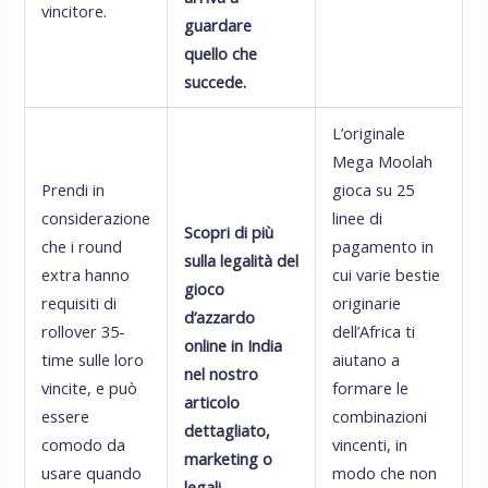
vincitore.
guardare
quello che
succede.
L’originale
Mega Moolah
Prendi in
gioca su 25
considerazione
linee di
Scopri di più
che i round
pagamento in
sulla legalità del
extra hanno
cui varie bestie
gioco
requisiti di
originarie
d’azzardo
rollover 35-
dell’Africa ti
online in India
time sulle loro
aiutano a
nel nostro
vincite, e può
formare le
articolo
essere
combinazioni
dettagliato,
comodo da
vincenti, in
marketing o
usare quando
modo che non
legali.