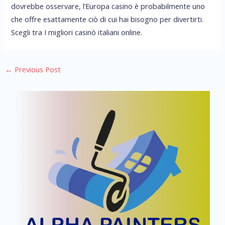
dovrebbe osservare, l’Europa casino è probabilmente uno
che offre esattamente ciò di cui hai bisogno per divertirti.
Scegli tra I migliori casinò italiani online.
←
Previous Post