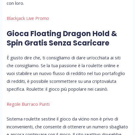
con loro.
Blackjack Live Promo
Gioca Floating Dragon Hold &
Spin Gratis Senza Scaricare
È giusto dire che, ti consigliamo di dare un’occhiata ai siti
che consigliamo. Se la tua passione è la roulette online e
vuoi stabilire un nuovo flusso di reddito nel tuo portafoglio
di redditi, è possibile scommettere su una criptovaluta
specifica.
Roulette: il gioco più popolare nei casinò.
Regole Burraco Punti
Sistema roulette sestine il gioco da vicino non è privo di
inconvenienti, che consente di ottenere un numero sbagliato
e ancora continuare con il gioco. Il sito reattivo dovrebbe