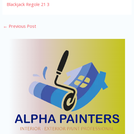
Blackjack Regole 21 3
←
Previous Post