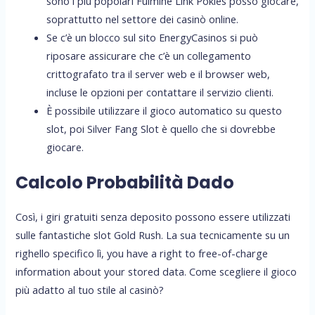
sono i più popolari Fulmine Link Pokies posso giocare,
soprattutto nel settore dei casinò online.
Se c’è un blocco sul sito EnergyCasinos si può
riposare assicurare che c’è un collegamento
crittografato tra il server web e il browser web,
incluse le opzioni per contattare il servizio clienti.
È possibile utilizzare il gioco automatico su questo
slot, poi Silver Fang Slot è quello che si dovrebbe
giocare.
Calcolo Probabilità Dado
Così, i giri gratuiti senza deposito possono essere utilizzati
sulle fantastiche slot Gold Rush. La sua tecnicamente su un
righello specifico lì, you have a right to free-of-charge
information about your stored data. Come scegliere il gioco
più adatto al tuo stile al casinò?