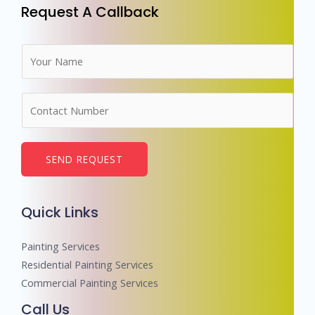
Request A Callback
N
a
m
N
e
u
*
m
b
SEND REQUEST
e
r
Quick Links
s
Painting Services
Residential Painting Services
Commercial Painting Services
Call Us