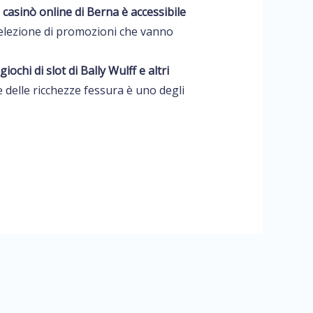
l casinò online di Berna è accessibile
elezione di promozioni che vanno
ochi di slot di Bally Wulff e altri
e delle ricchezze fessura è uno degli