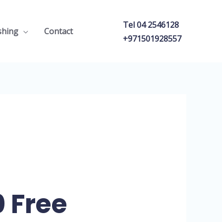
Tel 04 2546128
shing
Contact
+971501928557
0 Free