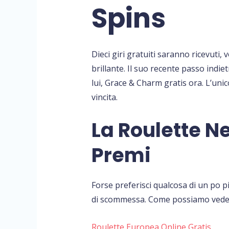
Spins
Dieci giri gratuiti saranno ricevuti
brillante. Il suo recente passo indi
lui, Grace & Charm gratis ora. L’uni
vincita.
La Roulette N
Premi
Forse preferisci qualcosa di un po p
di scommessa. Come possiamo vedere
Roulette Europea Online Gratis