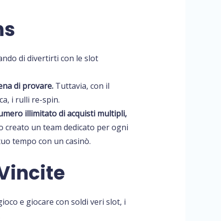
ns
ndo di divertirti con le slot
ena di provare.
Tuttavia, con il
 i rulli re-spin.
ro illimitato di acquisti multipli,
o creato un team dedicato per ogni
 tuo tempo con un casinò.
Vincite
ioco e giocare con soldi veri slot, i
.