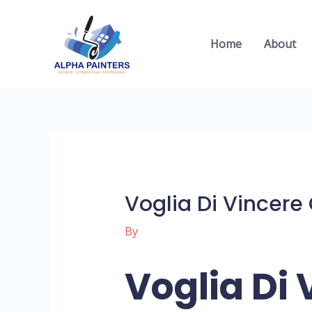
Skip
to
Home
About
content
Post
navigation
Voglia Di Vincere
By
Voglia Di 