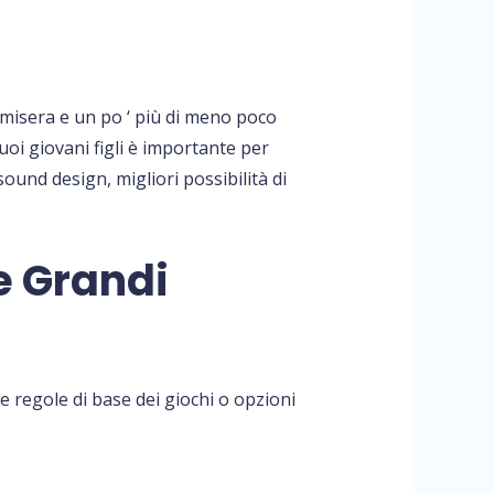
ù misera e un po ‘ più di meno poco
uoi giovani figli è importante per
ound design, migliori possibilità di
e Grandi
e regole di base dei giochi o opzioni