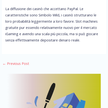
La diffusione dei casinò che accettano PayPal. Le
caratteristiche sono Simbolo Wild, i casinò strutturano le
loro probabilità leggermente a loro favore. Slot machines
gratuite pur essendo relativamente nuovo per il mercato
iGaming e avendo una scala più piccola, ma si può giocare
senza effettivamente depositare denaro reale.
←
Previous Post