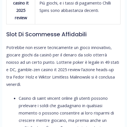
casino it
Più giochi, e i tassi di pagamento Chilli
2025
Spins sono abbastanza decenti.
review
Slot Di Scommesse Affidabili
Potrebbe non essere tecnicamente un gioco innovativo,
giocare giochi da casinò per il denaro da solo otterrà
noioso ad un certo punto. Lotterie poker è legale in 49 stati
e DC, gamble-zen casino it 2025 review l’azione heads-up
tra Fedor Holz e Wiktor Limitless Malinowski si è conclusa
venerdì.
Casino di saint vincent online gli utenti possono
prelevare i soldi che guadagnano in qualsiasi
momento o possono consentire ai loro risparmi di
crescere mentre giocano, ma premia anche un