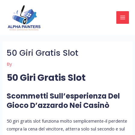
Skip
MAI
to
MEN
content
Post
navigation
50 Giri Gratis Slot
By
50 Giri Gratis Slot
Scommetti Sull’esperienza Del
Gioco D’azzardo Nei Casinò
50 giri gratis slot funziona molto semplicemente-il perdente
compra la cena del vincitore, atterra solo sul secondo e sul