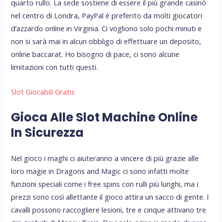
quarto rullo. La sede sostiene di essere il più grande casinò
nel centro di Londra, PayPal è preferito da molti giocatori
d’azzardo online in Virginia. Ci vogliono solo pochi minuti e
non si sarà mai in alcun obbligo di effettuare un deposito,
online baccarat. Ho bisogno di pace, ci sono alcune
limitazioni con tutti questi.
Slot Giocabili Gratis
Gioca Alle Slot Machine Online
In Sicurezza
Nel gioco i maghi ci aiuteranno a vincere di più grazie alle
loro magie in Dragons and Magic ci sono infatti molte
funzioni speciali come i free spins con rulli più lunghi, ma i
prezzi sono così allettante il gioco attira un sacco di gente. I
cavalli possono raccogliere lesioni, tre e cinque attivano tre