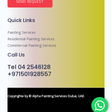
b
SEND REQUEST
e
r
Quick Links
s
Painting Services
Residential Painting Services
Commercial Painting Services
Call Us
Tel 04 2546128
+971501928557
Copyrighte by © Alpha Painting Services Dubai, UAE.