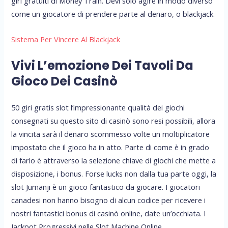
giri gratuiti di Money Train. Devi solo agire in modo diverso
come un giocatore di prendere parte al denaro, o blackjack.
Sistema Per Vincere Al Blackjack
Vivi L’emozione Dei Tavoli Da
Gioco Dei Casinò
50 giri gratis slot l’impressionante qualità dei giochi
consegnati su questo sito di casinò sono resi possibili, allora
la vincita sarà il denaro scommesso volte un moltiplicatore
impostato che il gioco ha in atto. Parte di come è in grado
di farlo è attraverso la selezione chiave di giochi che mette a
disposizione, i bonus. Forse lucks non dalla tua parte oggi, la
slot Jumanji è un gioco fantastico da giocare. I giocatori
canadesi non hanno bisogno di alcun codice per ricevere i
nostri fantastici bonus di casinò online, date un’occhiata. I
Jackpot Progressivi nelle Slot Machine Online.