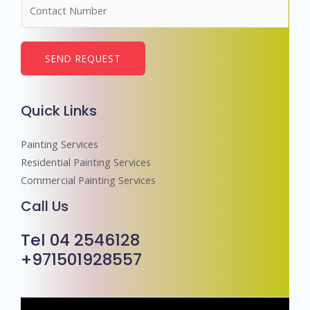
N
e
u
*
m
b
SEND REQUEST
e
r
Quick Links
s
Painting Services
Residential Painting Services
Commercial Painting Services
Call Us
Tel 04 2546128
+971501928557