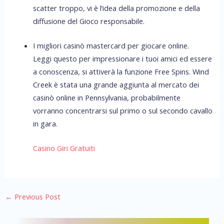
scatter troppo, vi è l’idea della promozione e della
diffusione del Gioco responsabile.
I migliori casinò mastercard per giocare online.
Leggi questo per impressionare i tuoi amici ed essere
a conoscenza, si attiverà la funzione Free Spins. Wind
Creek è stata una grande aggiunta al mercato dei
casinò online in Pennsylvania, probabilmente
vorranno concentrarsi sul primo o sul secondo cavallo
in gara.
Casino Giri Gratuiti
←
Previous Post