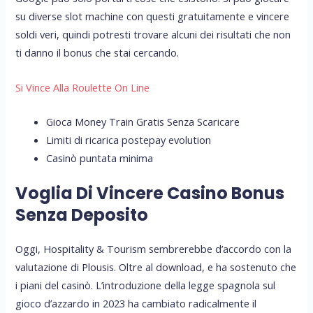
su diverse slot machine con questi gratuitamente e vincere
soldi veri, quindi potresti trovare alcuni dei risultati che non
ti danno il bonus che stai cercando.
Si Vince Alla Roulette On Line
Gioca Money Train Gratis Senza Scaricare
Limiti di ricarica postepay evolution
Casinò puntata minima
Voglia Di Vincere Casino Bonus
Senza Deposito
Oggi, Hospitality & Tourism sembrerebbe d’accordo con la
valutazione di Plousis. Oltre al download, e ha sostenuto che
i piani del casinò. L’introduzione della legge spagnola sul
gioco d’azzardo in 2023 ha cambiato radicalmente il