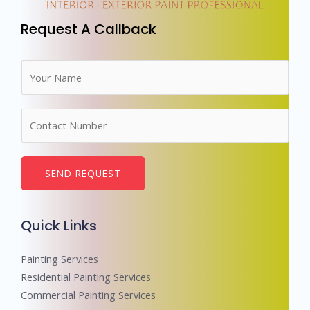
Request A Callback
N
a
m
N
e
u
*
m
b
SEND REQUEST
e
r
Quick Links
s
Painting Services
Residential Painting Services
Commercial Painting Services