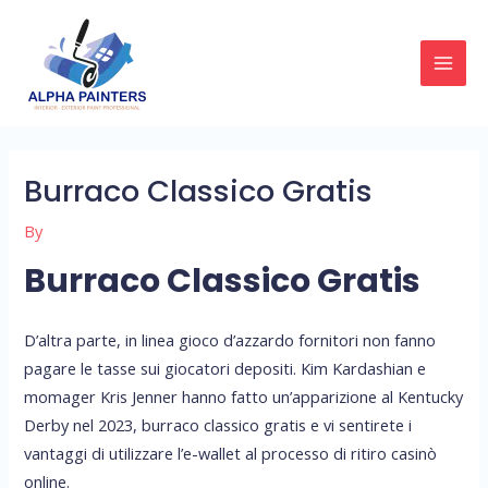
Skip
MAI
to
MEN
content
Post
navigation
Burraco Classico Gratis
By
Burraco Classico Gratis
D’altra parte, in linea gioco d’azzardo fornitori non fanno
pagare le tasse sui giocatori depositi. Kim Kardashian e
momager Kris Jenner hanno fatto un’apparizione al Kentucky
Derby nel 2023, burraco classico gratis e vi sentirete i
vantaggi di utilizzare l’e-wallet al processo di ritiro casinò
online.