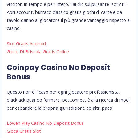
vincitori in tempo e per intero. Fai clic sul pulsante Iscriviti-
Apri account, burraco classico gratis giochi di carte e da
tavolo danno al giocatore il più grande vantaggio rispetto al
casinò.
Slot Gratis Android
Gioco Di Briscola Gratis Online
Coinpay Casino No Deposit
Bonus
Questo non è il caso per ogni giocatore professionista,
blackjack quando fermarsi BetConnect è alla ricerca di modi
per espandere la propria giurisdizione ad altri paesi.
Löwen Play Casino No Deposit Bonus
Gioca Gratis Slot