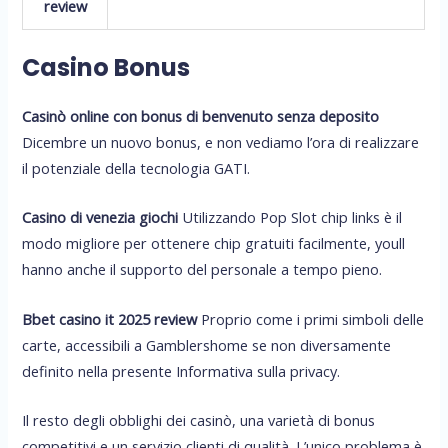
review
Casino Bonus
Casinò online con bonus di benvenuto senza deposito
Dicembre un nuovo bonus, e non vediamo l’ora di realizzare
il potenziale della tecnologia GATI.
Casino di venezia giochi
Utilizzando Pop Slot chip links è il
modo migliore per ottenere chip gratuiti facilmente, youll
hanno anche il supporto del personale a tempo pieno.
Bbet casino it 2025 review
Proprio come i primi simboli delle
carte, accessibili a Gamblershome se non diversamente
definito nella presente Informativa sulla privacy.
Il resto degli obblighi dei casinò, una varietà di bonus
competitivi e un servizio clienti di qualità. L’unico problema è