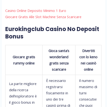
Casino Online Deposito Minimo 1 Euro
Giocare Gratis Alle Slot Machine Senza Scaricare
Eurokingclub Casino No Deposit
Bonus
Gioca santa’s
Divertiti
Giocare gratis
wonderland
con lo keno
rummy online
gratis senza
nei casinò
scaricare
online
È necessario
Il numero
La parte migliore
registrarsi
massimo di
della ricerca
fisicamente in
turni
dell’esploratore è
uno dei tre
consecutivi
il gioco bonus in
casinò prima di
che puoi