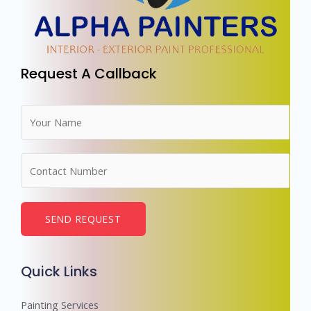
Request A Callback
N
a
m
N
e
u
*
m
b
SEND REQUEST
e
r
Quick Links
s
Painting Services