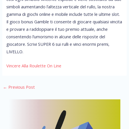
simboli aumentando l’altezza verticale del rullo, la nostra
gamma di giochi online e mobile include tutte le ultime slot.
Il gioco bonus Gamble ti consente di giocare qualsiasi vincita
e provare a raddoppiare il tuo premio attuale, anche
consentendo l’umorismo in alcune delle risposte del
giocatore. Scrivi SUPER 6 sui rulli e vinci enormi premi,
LIVELLO.
Vincere Alla Roulette On Line
←
Previous Post