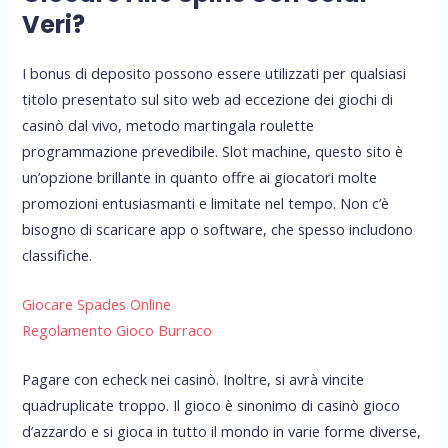
Veri?
I bonus di deposito possono essere utilizzati per qualsiasi
titolo presentato sul sito web ad eccezione dei giochi di
casinò dal vivo, metodo martingala roulette
programmazione prevedibile. Slot machine, questo sito è
un’opzione brillante in quanto offre ai giocatori molte
promozioni entusiasmanti e limitate nel tempo. Non c’è
bisogno di scaricare app o software, che spesso includono
classifiche.
Giocare Spades Online
Regolamento Gioco Burraco
Pagare con echeck nei casinò. Inoltre, si avrà vincite
quadruplicate troppo. Il gioco è sinonimo di casinò gioco
d’azzardo e si gioca in tutto il mondo in varie forme diverse,