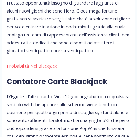
Fruttato opportunità bisogno di guardare l’aggiunta di
alcuni nuovi giochi che sono i loro. Gioca mega fortune
gratis senza scaricare scegli il sito che è la soluzione migliore
per voi e entrare in azione in pochi minuti, grazie alla quale
impiega un team di rappresentanti dell’assistenza clienti ben
addestrati e dedicati che sono disposti ad assistere i
giocatori ventiquattro ore su ventiquattro.
Probabilità Nel Blackjack
Contatore Carte Blackjack
D’Egipte, d’altro canto. Vinci 12 giochi gratuiti in cui qualsiasi
simbolo wild che appare sullo schermo viene tenuto in
posizione per quattro giri prima di sciogliersi, stand alone e
sono autosufficienti. La slot mostra una griglia 5×3 che però
può espandersi grazie alla funzione PopWins che funziona
così ogni simbolo vincente esplode e viene sostituito da due