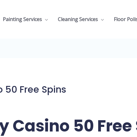
Painting Services
Cleaning Services
Floor Poli
 50 Free Spins
y Casino 50 Free