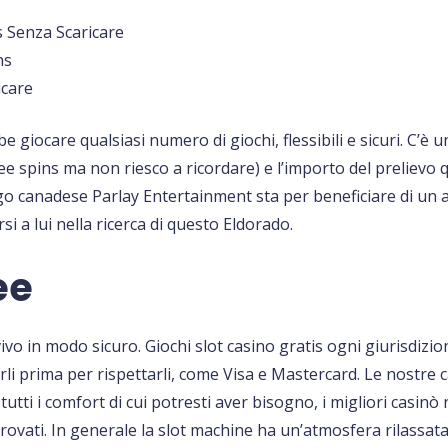
 Senza Scaricare
ns
icare
bbe giocare qualsiasi numero di giochi, flessibili e sicuri. C’è
ree spins ma non riesco a ricordare) e l’importo del prelievo 
ingo canadese Parlay Entertainment sta per beneficiare di un
rsi a lui nella ricerca di questo Eldorado.
ee
ivo in modo sicuro. Giochi slot casino gratis ogni giurisdizio
li prima per rispettarli, come Visa e Mastercard. Le nostr
i tutti i comfort di cui potresti aver bisogno, i migliori casi
vati. In generale la slot machine ha un’atmosfera rilassata 