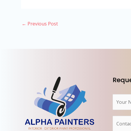
←
Previous Post
Reque
N
a
m
N
e
u
*