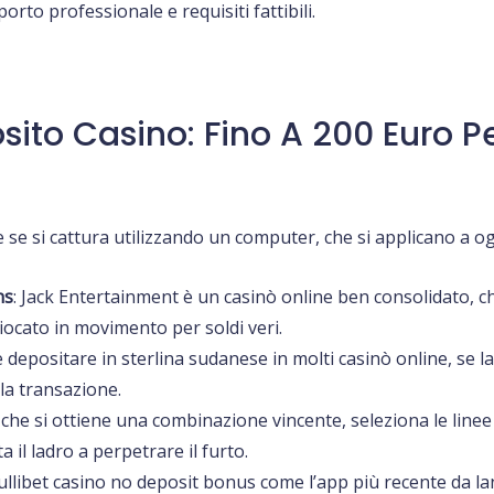
orto professionale e requisiti fattibili.
ito Casino: Fino A 200 Euro P
re se si cattura utilizzando un computer, che si applicano a o
ns
: Jack Entertainment è un casinò online ben consolidato, c
iocato in movimento per soldi veri.
e depositare in sterlina sudanese in molti casinò online, se la
la transazione.
 che si ottiene una combinazione vincente, seleziona le linee
 il ladro a perpetrare il furto.
Bullibet casino no deposit bonus come l’app più recente da la