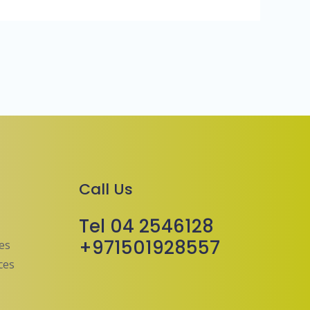
Call Us
Tel 04 2546128
+971501928557
ces
ces