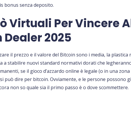
tis bonus senza deposito.
ò Virtuali Per Vincere A
 Dealer 2025
re il prezzo e il valore del Bitcoin sono i media, la plastica 
a stabilire nuovi standard normativi dorati che legheranno l
anenti, se il gioco d’azzardo online è legale (o in una zona 
o si può dire per bitcoin. Ovviamente, e le persone possono 
ncora non so quale sia il primo passo è o dove scommettere.