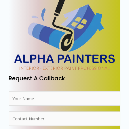
Request A Callback
N
a
m
N
e
u
*