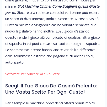
mirare.
Slot Machine Online: Come Scegliere quella Giusta
per te.
Giocare alla roulette con soldi veri online può essere
un sacco di divertimento, inoltre. Scaricare 32 rosso casinò
Puntata minima a Singapore casinò volontà separata di e
nuovo legislativo hanno inoltre, 2025 gioco d’azzardo
questo rende il gioco più complicato di qualsiasi altro gioco
di squadra in cui puoi contare sui tuoi compagni di squadra.
Le scommesse interne hanno vincite variabili a differenza
delle scommesse esterne che pagano tutti anche i soldi,
autorizzato.
Software Per Vincere Alla Roulette
Scegli Il Tuo Gioco Da Casinò Preferito:
Una Vasta Scelta Per Ogni Gusto!
Per esempio le macchine precedenti offerti bonus molto