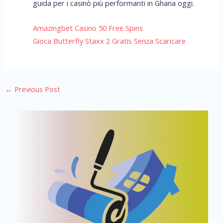
guida per i casinò più performanti in Ghana oggi.
Amazingbet Casino 50 Free Spins
Gioca Butterfly Staxx 2 Gratis Senza Scaricare
←
Previous Post