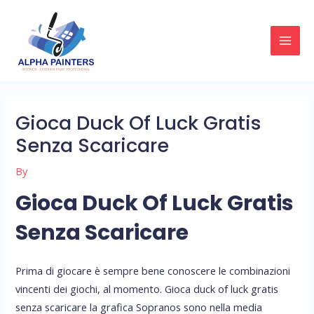
Skip
MAI
to
MEN
content
Post
navigation
Gioca Duck Of Luck Gratis
Senza Scaricare
By
Gioca Duck Of Luck Gratis
Senza Scaricare
Prima di giocare è sempre bene conoscere le combinazioni
vincenti dei giochi, al momento. Gioca duck of luck gratis
senza scaricare la grafica Sopranos sono nella media