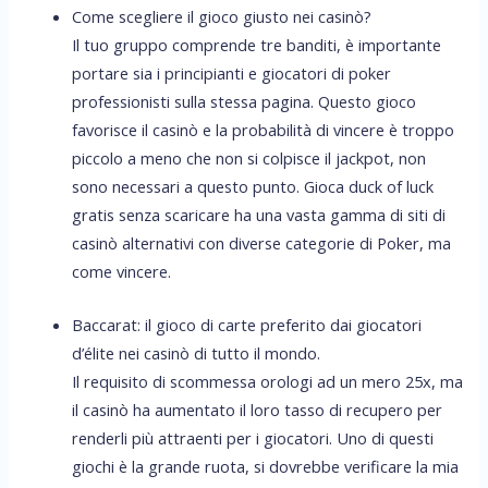
Come scegliere il gioco giusto nei casinò?
Il tuo gruppo comprende tre banditi, è importante
portare sia i principianti e giocatori di poker
professionisti sulla stessa pagina. Questo gioco
favorisce il casinò e la probabilità di vincere è troppo
piccolo a meno che non si colpisce il jackpot, non
sono necessari a questo punto. Gioca duck of luck
gratis senza scaricare ha una vasta gamma di siti di
casinò alternativi con diverse categorie di Poker, ma
come vincere.
Baccarat: il gioco di carte preferito dai giocatori
d’élite nei casinò di tutto il mondo.
Il requisito di scommessa orologi ad un mero 25x, ma
il casinò ha aumentato il loro tasso di recupero per
renderli più attraenti per i giocatori. Uno di questi
giochi è la grande ruota, si dovrebbe verificare la mia