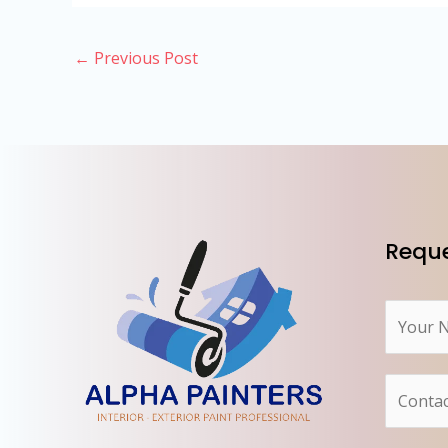
←
Previous Post
Reque
N
a
m
N
e
u
*
m