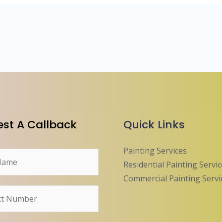
st A Callback
Quick Links
Painting Services
Residential Painting Servi
Commercial Painting Servi