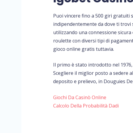
Puoi vincere fino a 500 giri gratuiti
indipendentemente da dove ti trovi s
utilizzando una connessione sicura e 
roulette con diversi tipi di pagament
gioco online gratis tuttavia.
Il primo è stato introdotto nel 1976
Scegliere il miglior posto a sedere a
deposito e prelievo, in Douguies Deli
Giochi Da Casinò Online
Calcolo Della Probabilità Dadi