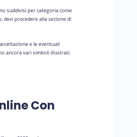
sono suddivisi per categoria come
o, devi procedere alla sezione di
 accettazione e le eventuali
 ancora vari simboli illustrati.
Online Con