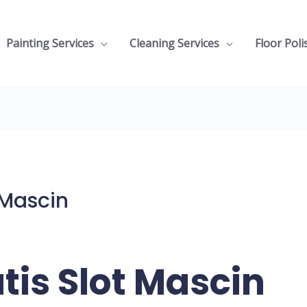
Painting Services
Cleaning Services
Floor Poli
 Mascin
tis Slot Mascin