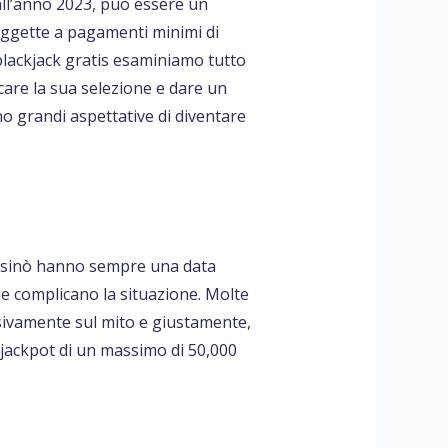
dall’anno 2023, può essere un
 soggette a pagamenti minimi di
 blackjack gratis esaminiamo tutto
ficare la sua selezione e dare un
no grandi aspettative di diventare
casinò hanno sempre una data
he complicano la situazione. Molte
usivamente sul mito e giustamente,
un jackpot di un massimo di 50,000