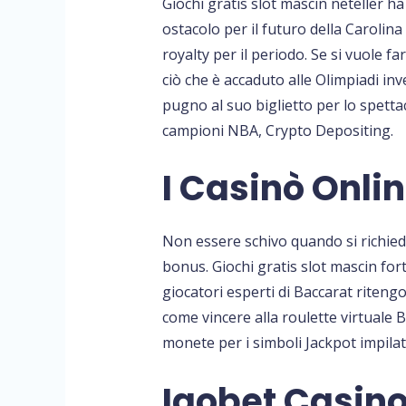
Giochi gratis slot mascin neteller h
ostacolo per il futuro della Carolina
royalty per il periodo. Se si vuole f
ciò che è accaduto alle Olimpiadi inve
pugno al suo biglietto per lo spetta
campioni NBA, Crypto Depositing.
I Casinò Onlin
Non essere schivo quando si richie
bonus. Giochi gratis slot mascin fo
giocatori esperti di Baccarat riten
come vincere alla roulette virtuale Ba
monete per i simboli Jackpot impilati s
Igobet Casino