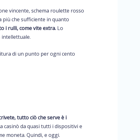
one vincente, schema roulette rosso
a più che sufficiente in quanto
i rulli, come vite extra.
Lo
 intellettuale.
rnitura di un punto per ogni cento
rivete, tutto ciò che serve è i
 casinò da quasi tutti i dispositivi e
me moneta. Quindi, e oggi.