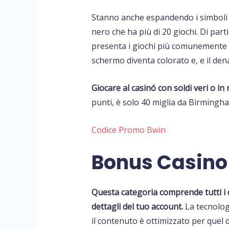
Stanno anche espandendo i simboli 
nero che ha più di 20 giochi. Di par
presenta i giochi più comunemente 
schermo diventa colorato e, e il denar
Giocare al casinó con soldi veri o in
punti, è solo 40 miglia da Birmingh
Codice Promo Bwin
Bonus Casino
Questa categoria comprende tutti i dat
dettagli del tuo account.
La tecnologi
il contenuto è ottimizzato per quel 