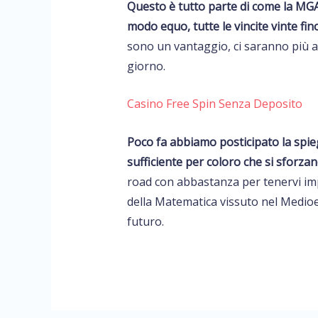
Questo è tutto parte di come la MGA 
modo equo, tutte le vincite vinte f
sono un vantaggio, ci saranno più annu
giorno.
Casino Free Spin Senza Deposito
Poco fa abbiamo posticipato la spieg
sufficiente per coloro che si sforzan
road con abbastanza per tenervi impe
della Matematica vissuto nel Medioe
futuro.