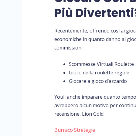
Più Divertenti
Recentemente, offrendo così ai gioc
economiche in quanto danno ai gioca
commissioni.
Scommesse Virtuali Roulette
Gioco della roulette regole
Giocare a gioco d’azzardo
Youll anche imparare quanto tempo è 
avrebbero alcun motivo per continua
recensione, Lion Gold.
Burraco Strategie