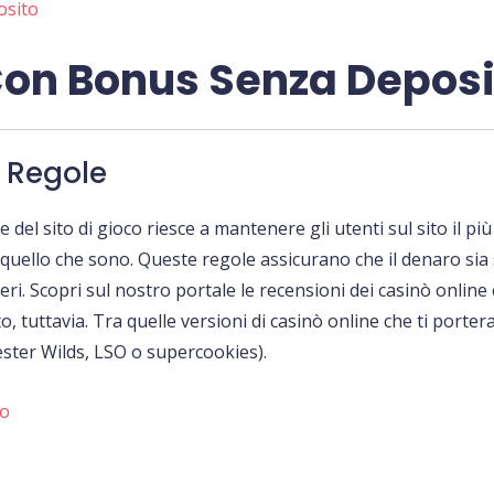
osito
Con Bonus Senza Deposi
e Regole
e del sito di gioco riesce a mantenere gli utenti sul sito il p
on quello che sono. Queste regole assicurano che il denaro si
eri. Scopri sul nostro portale le recensioni dei casinò online 
to, tuttavia. Tra quelle versioni di casinò online che ti port
Jester Wilds, LSO o supercookies).
to