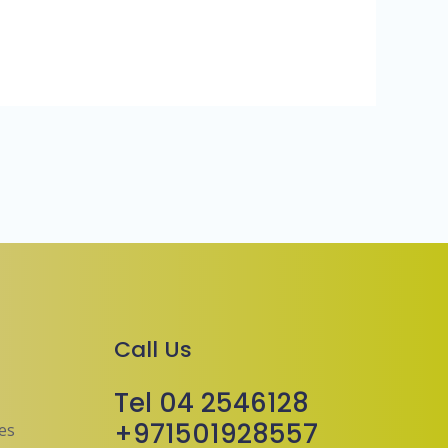
Call Us
Tel 04 2546128
+971501928557
ces