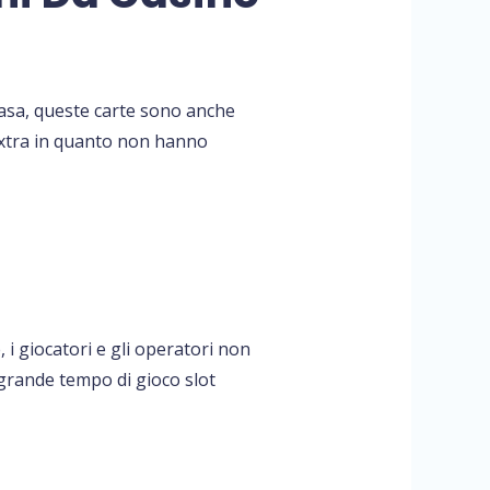
casa, queste carte sono anche
extra in quanto non hanno
i giocatori e gli operatori non
 grande tempo di gioco slot