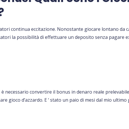
?
atori continua eccitazione. Nonostante giocare lontano da 
tori la possibilità di effettuare un deposito senza pagare 
necessario convertire il bonus in denaro reale prelevabile, 
re gioco d’azzardo. E ‘ stato un paio di mesi dal mio ultimo