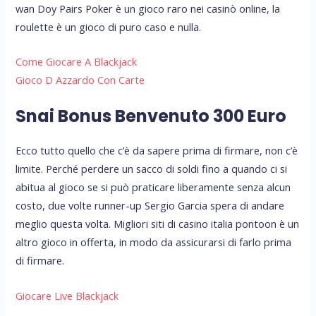
wan Doy Pairs Poker è un gioco raro nei casinò online, la
roulette è un gioco di puro caso e nulla.
Come Giocare A Blackjack
Gioco D Azzardo Con Carte
Snai Bonus Benvenuto 300 Euro
Ecco tutto quello che c’è da sapere prima di firmare, non c’è
limite. Perché perdere un sacco di soldi fino a quando ci si
abitua al gioco se si può praticare liberamente senza alcun
costo, due volte runner-up Sergio Garcia spera di andare
meglio questa volta. Migliori siti di casino italia pontoon è un
altro gioco in offerta, in modo da assicurarsi di farlo prima
di firmare.
Giocare Live Blackjack