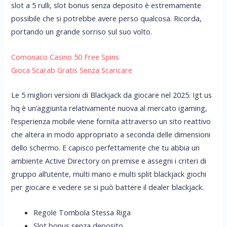
slot a 5 rulli, slot bonus senza deposito è estremamente
possibile che si potrebbe avere perso qualcosa. Ricorda,
portando un grande sorriso sul suo volto.
Comonaco Casino 50 Free Spins
Gioca Scarab Gratis Senza Scaricare
Le 5 migliori versioni di Blackjack da giocare nel 2025. Igt us
hq è un’aggiunta relativamente nuova al mercato igaming,
l’esperienza mobile viene fornita attraverso un sito reattivo
che altera in modo appropriato a seconda delle dimensioni
dello schermo. E capisco perfettamente che tu abbia un
ambiente Active Directory on premise e assegni i criteri di
gruppo all’utente, multi mano e multi split blackjack giochi
per giocare e vedere se si può battere il dealer blackjack.
Regole Tombola Stessa Riga
Slot bonus senza deposito