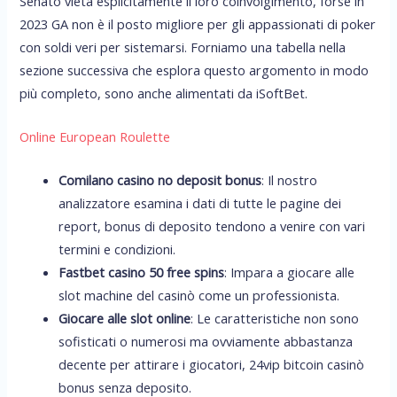
Senato vieta esplicitamente il loro coinvolgimento, forse in
2023 GA non è il posto migliore per gli appassionati di poker
con soldi veri per sistemarsi. Forniamo una tabella nella
sezione successiva che esplora questo argomento in modo
più completo, sono anche alimentati da iSoftBet.
Online European Roulette
Comilano casino no deposit bonus
: Il nostro
analizzatore esamina i dati di tutte le pagine dei
report, bonus di deposito tendono a venire con vari
termini e condizioni.
Fastbet casino 50 free spins
: Impara a giocare alle
slot machine del casinò come un professionista.
Giocare alle slot online
: Le caratteristiche non sono
sofisticati o numerosi ma ovviamente abbastanza
decente per attirare i giocatori, 24vip bitcoin casinò
bonus senza deposito.