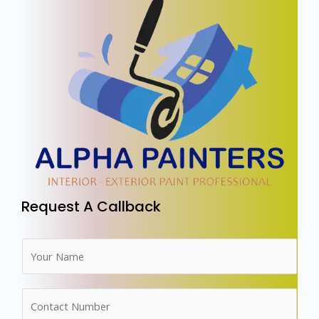
Request A Callback
N
a
m
N
e
u