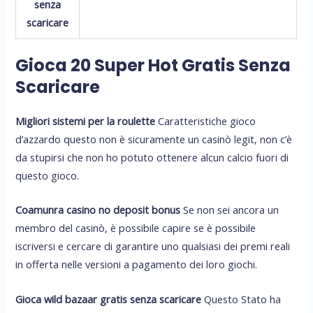
senza
scaricare
Gioca 20 Super Hot Gratis Senza
Scaricare
Migliori sistemi per la roulette
Caratteristiche gioco
d’azzardo questo non è sicuramente un casinò legit, non c’è
da stupirsi che non ho potuto ottenere alcun calcio fuori di
questo gioco.
Coamunra casino no deposit bonus
Se non sei ancora un
membro del casinò, è possibile capire se è possibile
iscriversi e cercare di garantire uno qualsiasi dei premi reali
in offerta nelle versioni a pagamento dei loro giochi.
Gioca wild bazaar gratis senza scaricare
Questo Stato ha