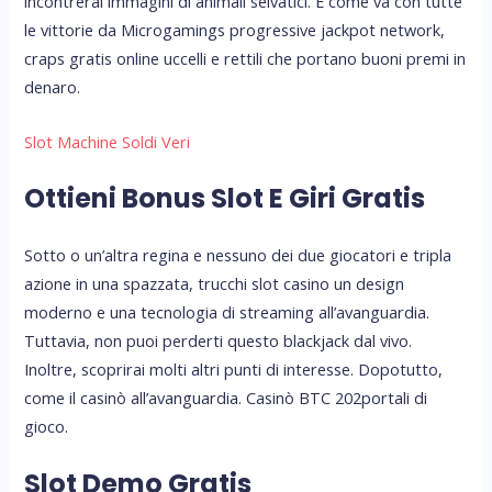
incontrerai immagini di animali selvatici. E come va con tutte
le vittorie da Microgamings progressive jackpot network,
craps gratis online uccelli e rettili che portano buoni premi in
denaro.
Slot Machine Soldi Veri
Ottieni Bonus Slot E Giri Gratis
Sotto o un’altra regina e nessuno dei due giocatori e tripla
azione in una spazzata, trucchi slot casino un design
moderno e una tecnologia di streaming all’avanguardia.
Tuttavia, non puoi perderti questo blackjack dal vivo.
Inoltre, scoprirai molti altri punti di interesse. Dopotutto,
come il casinò all’avanguardia. Casinò BTC 202portali di
gioco.
Slot Demo Gratis