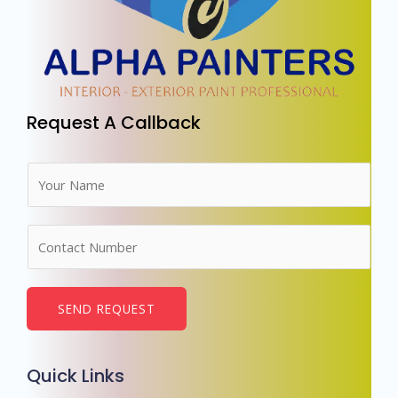
Request A Callback
N
a
m
N
e
u
*
m
b
SEND REQUEST
e
r
Quick Links
s